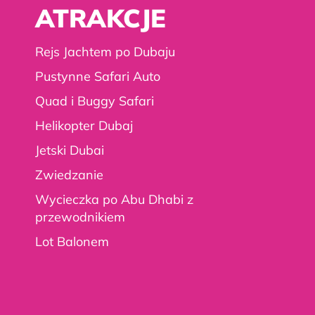
ATRAKCJE
Zobacz dostępne warianty i
szczegóły oferty już teraz !
Rejs Jachtem po Dubaju
Pustynne Safari Auto
Quad i Buggy Safari
ZOBACZ WARIANTY
Helikopter Dubaj
Jetski Dubai
Zwiedzanie
Wycieczka po Abu Dhabi z
przewodnikiem
Lot Balonem