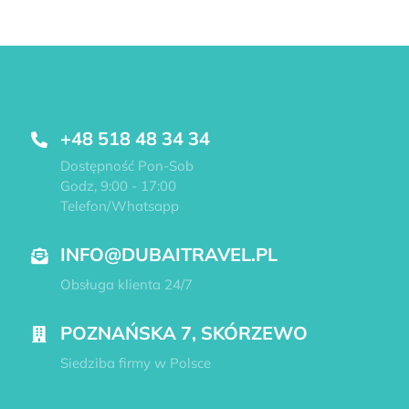
+48 518 48 34 34
Dostępność Pon-Sob
Godz, 9:00 - 17:00
Telefon/Whatsapp
INFO@DUBAITRAVEL.PL
Obsługa klienta 24/7
POZNAŃSKA 7, SKÓRZEWO
Siedziba firmy w Polsce